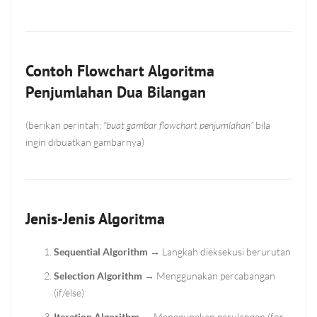
Contoh Flowchart Algoritma
Penjumlahan Dua Bilangan
(berikan perintah:
“buat gambar flowchart penjumlahan”
bila
ingin dibuatkan gambarnya)
Jenis-Jenis Algoritma
Sequential Algorithm
→ Langkah dieksekusi berurutan
Selection Algorithm
→ Menggunakan percabangan
(if/else)
Iteration Algorithm
→ Menggunakan perulangan (for,