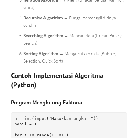
while)
Recursive Algorithm
→ Fungsi memanggil dirinya
sendiri
Searching Algorithm
→ Mencari data (Linear, Binary
Search)
Sorting Algorithm
→ Mengurutkan data (Bubble,
Selection, Quick Sort)
Contoh Implementasi Algoritma
(Python)
Program Menghitung Faktorial
n = 
int
(
input
(
"Masukkan angka: "
))

hasil = 
1
for
 i 
in
range
(
1
, n+
1
):
